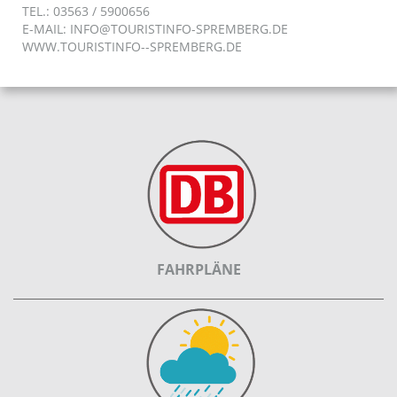
TEL.: 03563 / 5900656
E-MAIL:
INFO@TOURISTINFO-SPREMBERG.DE
WWW.TOURISTINFO--SPREMBERG.DE
FAHRPLÄNE