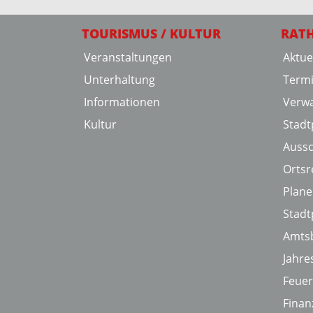
TOURISMUS / KULTUR
RAT
Veranstaltungen
Aktue
Unterhaltung
Term
Informationen
Verwa
Kultur
Stadtp
Auss
Ortsr
Plan
Stadt
Amtsb
Jahre
Feue
Finan