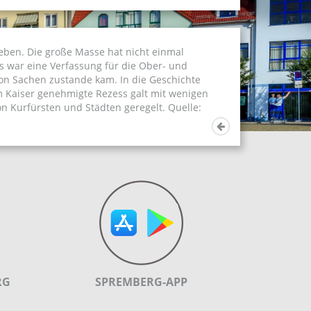
eben. Die große Masse hat nicht einmal
s war eine Verfassung für die Ober- und
von Sachen zustande kam. In die Geschichte
m Kaiser genehmigte Rezess galt mit wenigen
n Kurfürsten und Städten geregelt. Quelle:
RG
SPREMBERG-APP