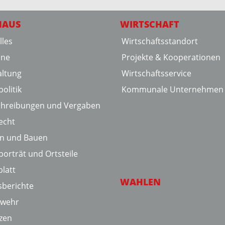
HAUS
WIRTSCHAFT
lles
Wirtschaftsstandort
ine
Projekte & Kooperationen
ltung
Wirtschaftsservice
olitik
Kommunale Unternehmen
chreibungen und Vergaben
echt
en und Bauen
porträt und Ortsteile
latt
WAHLEN
sberichte
rwehr
zen