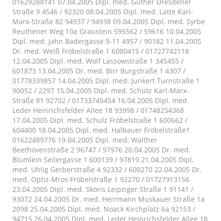
01629288141 07.04.2005 Dipl. med. Güther Dresdener
Straße 9 4546 / 92320 08.04.2005 Dipl. med. Latte Karl-
Marx-Straße 82 94937 / 94938 09.04.2005 Dipl. med. Syrbe
Reuthener Weg 10a Graustein 595562 / 59616 10.04.2005
Dipl. med. Jahn Badergasse 9-11 4957 / 90182 11.04.2005
Dr. med. Weiß Fröbelstraße 1 6080415 / 01727742118
12.04.2005 Dipl. med. Wolf Lassowstraße 1 345455 /
601873 13.04.2005 Dr. med. Birr Burgstraße 1 4307 /
01778339857 14.04.2005 Dipl. med. Junkert Turnstraße 1
90052 / 2297 15.04.2005 Dipl. med. Schütz Karl-Marx-
Straße 81 92702 / 01733745454 16.04.2005 Dipl. med.
Leder Heinrichsfelder Allee 18 93998 / 01748254368
17.04.2005 Dipl. med. Schulz Fröbelstraße 1 600662 /
604400 18.04.2005 Dipl. med. Halbauer Fröbelstraße1
01622489776 19.04.2005 Dipl. med. Walther
Beethovenstraße 2 96747 / 97976 20.04.2005 Dr. med.
Blümlein Seilergasse 1 600139 / 97819 21.04.2005 Dipl.
med. Uhlig Gerberstraße 4 92332 / 600270 22.04.2005 Dr.
med. Optiz-Mros Fröbelstraße 1 92270 / 01727913156
23.04.2005 Dipl. med. Sköris Leipziger Straße 1 91141 /
93072 24.04.2005 Dr. med. Herrmann Muskauer Straße 1a
2098 25.04.2005 Dipl. med. Noack Kirchplatz 6a 92153 /
94715 26.04.2005 Dipl. med. Leder Heinrichsfelder Allee 18