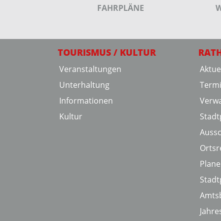
FAHRPLÄNE
W
TOURISMUS / KULTUR
RAT
Veranstaltungen
Aktue
Unterhaltung
Term
Informationen
Verwa
Kultur
Stadtp
Auss
Ortsr
Plan
Stadt
Amtsb
Jahre