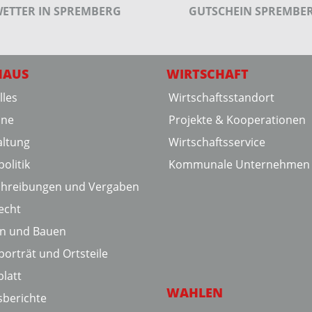
ETTER IN SPREMBERG
GUTSCHEIN SPREMBE
HAUS
WIRTSCHAFT
lles
Wirtschaftsstandort
ine
Projekte & Kooperationen
ltung
Wirtschaftsservice
olitik
Kommunale Unternehmen
chreibungen und Vergaben
echt
en und Bauen
porträt und Ortsteile
latt
WAHLEN
sberichte