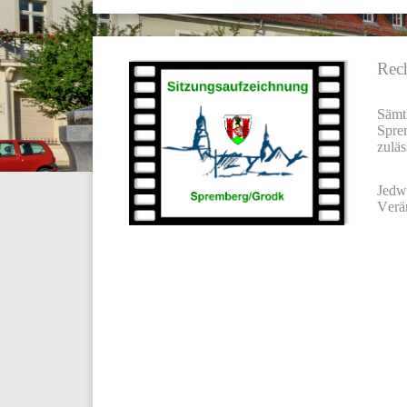
Rech
Sämt
Spre
zuläs
Jedwe
Verän