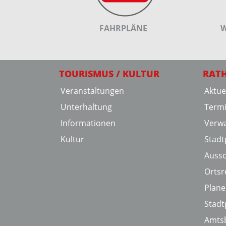
FAHRPLÄNE
W
TOURISMUS / KULTUR
RAT
Veranstaltungen
Aktue
Unterhaltung
Term
Informationen
Verwa
Kultur
Stadtp
Auss
Ortsr
Plan
Stadt
Amtsb