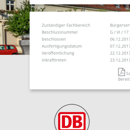
Zuständiger Fachbereich
Bürgerser
Beschlussnummer
G / VI / 17
beschlossen
06.12.201
Ausfertigungsdatum
07.12.201
Veröffentlichung
22.12.201
Inkrafttreten
23.12.201
Sa
Berei