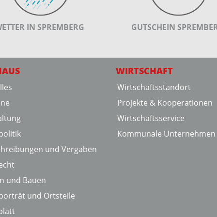
ETTER IN SPREMBERG
GUTSCHEIN SPREMBE
HAUS
WIRTSCHAFT
lles
Wirtschaftsstandort
ine
Projekte & Kooperationen
ltung
Wirtschaftsservice
olitik
Kommunale Unternehmen
chreibungen und Vergaben
echt
en und Bauen
porträt und Ortsteile
latt