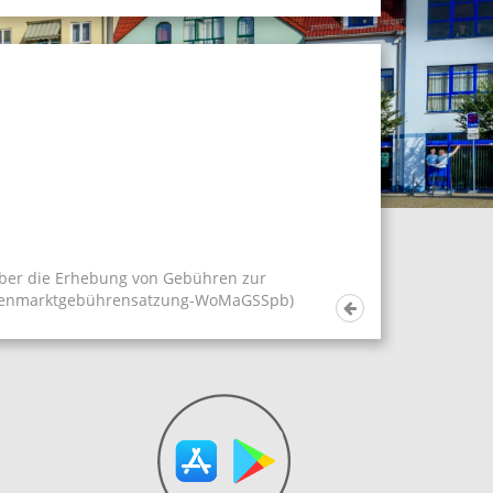
über die Erhebung von Gebühren zur
ochenmarktgebührensatzung-WoMaGSSpb)