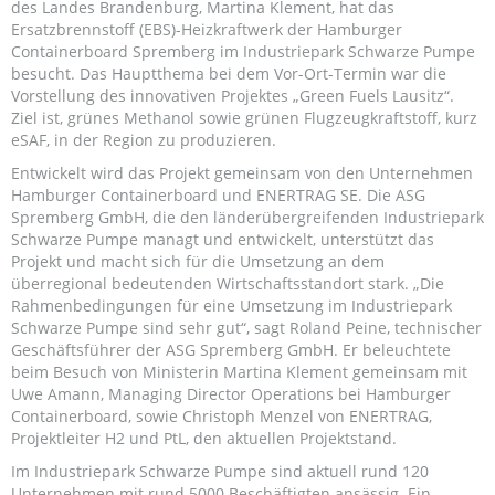
des Landes Brandenburg, Martina Klement, hat das
Ersatzbrennstoff (EBS)-Heizkraftwerk der Hamburger
Containerboard Spremberg im Industriepark Schwarze Pumpe
besucht. Das Hauptthema bei dem Vor-Ort-Termin war die
Vorstellung des innovativen Projektes „Green Fuels Lausitz“.
Ziel ist, grünes Methanol sowie grünen Flugzeugkraftstoff, kurz
eSAF, in der Region zu produzieren.
Entwickelt wird das Projekt gemeinsam von den Unternehmen
Hamburger Containerboard und ENERTRAG SE. Die ASG
Spremberg GmbH, die den länderübergreifenden Industriepark
Schwarze Pumpe managt und entwickelt, unterstützt das
Projekt und macht sich für die Umsetzung an dem
überregional bedeutenden Wirtschaftsstandort stark. „Die
Rahmenbedingungen für eine Umsetzung im Industriepark
Schwarze Pumpe sind sehr gut“, sagt Roland Peine, technischer
Geschäftsführer der ASG Spremberg GmbH. Er beleuchtete
beim Besuch von Ministerin Martina Klement gemeinsam mit
Uwe Amann, Managing Director Operations bei Hamburger
Containerboard, sowie Christoph Menzel von ENERTRAG,
Projektleiter H2 und PtL, den aktuellen Projektstand.
Im Industriepark Schwarze Pumpe sind aktuell rund 120
Unternehmen mit rund 5000 Beschäftigten ansässig. Ein