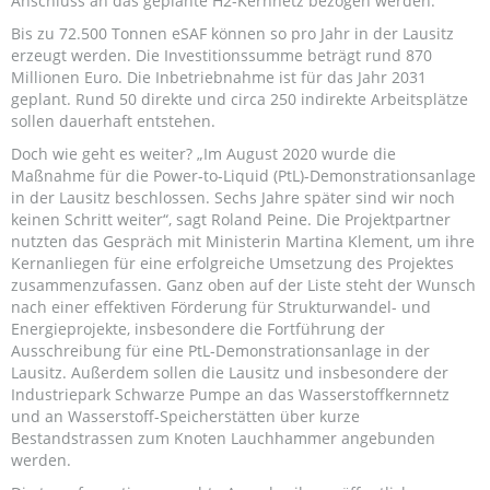
Anschluss an das geplante H2-Kernnetz bezogen werden.
Bis zu 72.500 Tonnen eSAF können so pro Jahr in der Lausitz
erzeugt werden. Die Investitionssumme beträgt rund 870
Millionen Euro. Die Inbetriebnahme ist für das Jahr 2031
geplant. Rund 50 direkte und circa 250 indirekte Arbeitsplätze
sollen dauerhaft entstehen.
Doch wie geht es weiter? „Im August 2020 wurde die
Maßnahme für die Power-to-Liquid (PtL)-Demonstrationsanlage
in der Lausitz beschlossen. Sechs Jahre später sind wir noch
keinen Schritt weiter“, sagt Roland Peine. Die Projektpartner
nutzten das Gespräch mit Ministerin Martina Klement, um ihre
Kernanliegen für eine erfolgreiche Umsetzung des Projektes
zusammenzufassen. Ganz oben auf der Liste steht der Wunsch
nach einer effektiven Förderung für Strukturwandel- und
Energieprojekte, insbesondere die Fortführung der
Ausschreibung für eine PtL-Demonstrationsanlage in der
Lausitz. Außerdem sollen die Lausitz und insbesondere der
Industriepark Schwarze Pumpe an das Wasserstoffkernnetz
und an Wasserstoff-Speicherstätten über kurze
Bestandstrassen zum Knoten Lauchhammer angebunden
werden.